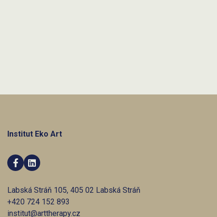
V roce
2025 činí výše poplatku 500 Kč/rok
.
Institut Eko Art


Labská Stráň 105, 405 02 Labská Stráň
+420 724 152 893
institut@arttherapy.cz