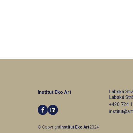
Labská Str
Institut Eko Art
Labská Str
+420 724 1


institut@ar
© Copyright
Institut Eko Art
2024