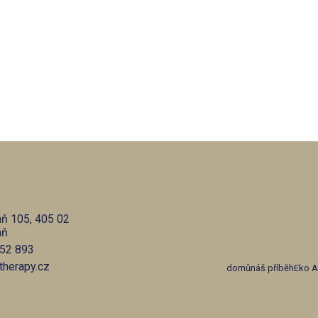
áň 105, 405 02
áň
52 893
ttherapy.cz
domů
náš příběh
Eko Ar